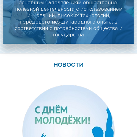
основным направлениям общественно-
Личный кабинет
полезной деятельности с использованием
Подать документы
инноваций, высоких технологий,
онлайн
передового международного опыта, в
Версия для
соответствии с потребностями общества и
государства.
слабовидящих
НОВОСТИ