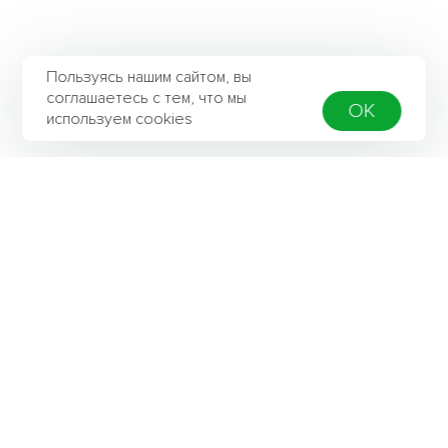
Пользуясь нашим сайтом, вы
соглашаетесь с тем, что мы
OK
используем cookies
Контактная информация
Адрес
142301, Московская область, город Чехов,
Вишневый бульвар, строение 2б
Телефон/факс: 8 (496) 723-67-20